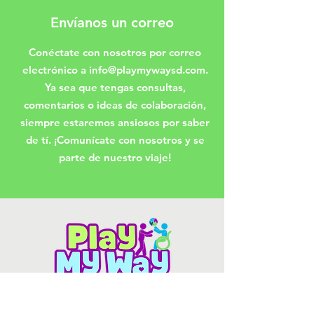
Envíanos un correo
Conéctate con nosotros por correo
electrónico a
info@playmywaysd.com
.
Ya sea que tengas consultas,
comentarios o ideas de colaboración,
siempre estaremos ansiosos por saber
de tí. ¡Comunícate con nosotros y se
parte de nuestro viaje!
Contact Us