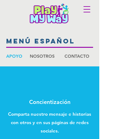
menú español
APOYO
NOSOTROS
CONTACTO
Concientización
Comparta nuestro mensaje e historias
con otros y en sus páginas de redes
sociales.